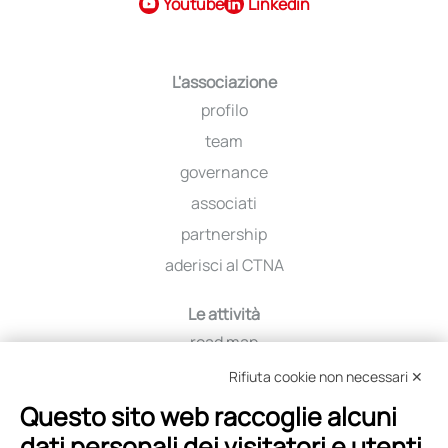
Youtube
Linkedin
L'associazione
profilo
team
governance
associati
partnership
aderisci al CTNA
Le attività
road map
iniziative
Rifiuta cookie non necessari ✕
viaggio tra i distretti
Questo sito web raccoglie alcuni
education
dati personali dei visitatori e utenti