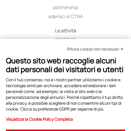
partnership
aderisci al CTNA
Le attività
road map
iniziative
Rifiuta cookie non necessari ✕
viaggio tra i distretti
Questo sito web raccoglie alcuni
education
dati personali dei visitatori e utenti
selezione fornitori
Con il tuo consenso, noi e i nostri partner utilizziamo i cookie e
tecnologie simili per archiviare, accedere ed elaborare i dati
Eventi e News
personali come, ad esempio, la visita al sito web o la
copertina
personalizzazione degli annunci. Poiché rispettiamo il tuo diritto
alla privacy, è possibile scegliere di non consentire alcuni tipi di
archivio eventi
cookie. Clicca su preferenze GDPR per saperne di più.
archivio news
Visualizza la Cookie Policy Completa