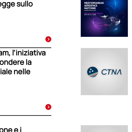
egge sullo
, l’iniziativa
fondere la
ale nelle
one e i