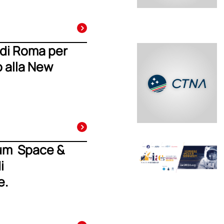
a di Roma per
o alla New
rum Space &
i
e.