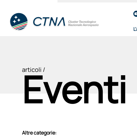
L
Eventi
articoli /
Altre categorie: