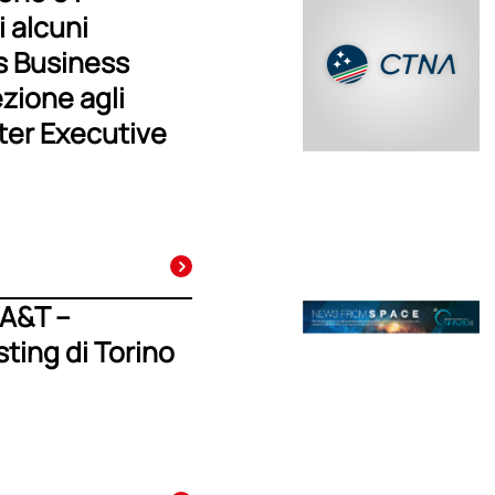
 alcuni
ss Business
zione agli
ter Executive
 A&T –
ting di Torino