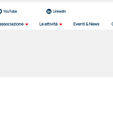
YouTube
LinkedIn
'associazione
Le attività
Eventi & News
profilo
road map
la nostra organizzazione
il percorso dell'innovazione aerospazial
team
iniziative
eccellenze del nostro nucleo operativo
progetti per il futuro del settore
governance
viaggio tra i distretti
organi e funzioni
progetto itinerante per il decennale de
associati
education
una rete di forze guidata dall'innovazione
sosteniamo il talento, plasmiamo il futu
partnership
selezione fornitori