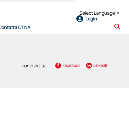
Select Language
▼
Login
Contatta CTNA
e
condividi su
Facebook
LinkedIn
l CTNA
ro