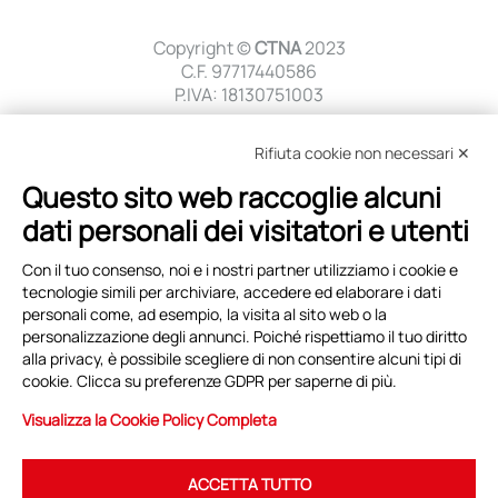
Copyright ©
CTNA
2023
C.F. 97717440586
P.IVA: 18130751003
Sede legale
Rifiuta cookie non necessari ✕
c/o AIAD Via Nazionale, 54
00184 Roma
Questo sito web raccoglie alcuni
dati personali dei visitatori e utenti
Sede Operativa
c/o AIAD Via Nazionale, 54
Con il tuo consenso, noi e i nostri partner utilizziamo i cookie e
00184 Roma
tecnologie simili per archiviare, accedere ed elaborare i dati
personali come, ad esempio, la visita al sito web o la
Privacy Policy
personalizzazione degli annunci. Poiché rispettiamo il tuo diritto
Modifica preferenze cookie
alla privacy, è possibile scegliere di non consentire alcuni tipi di
cookie. Clicca su preferenze GDPR per saperne di più.
Contattare
CTNA
Visualizza la Cookie Policy Completa
Mobile
+39 380 1895482
Email
info@ctna.it
ACCETTA TUTTO