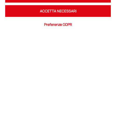
Social Network
ACCETTA NECESSARI
Youtube
Linkedin
Preferenze GDPR
L'associazione
profilo
team
governance
associati
partnership
aderisci al CTNA
Le attività
road map
iniziative