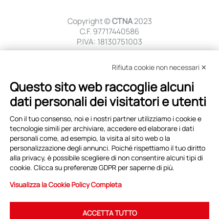
Copyright ©
CTNA
2023
C.F. 97717440586
P.IVA: 18130751003
Sede legale
Rifiuta cookie non necessari ✕
c/o AIAD Via Nazionale, 54
00184 Roma
Questo sito web raccoglie alcuni
dati personali dei visitatori e utenti
Sede Operativa
c/o AIAD Via Nazionale, 54
Con il tuo consenso, noi e i nostri partner utilizziamo i cookie e
00184 Roma
tecnologie simili per archiviare, accedere ed elaborare i dati
personali come, ad esempio, la visita al sito web o la
Privacy Policy
personalizzazione degli annunci. Poiché rispettiamo il tuo diritto
Modifica preferenze cookie
alla privacy, è possibile scegliere di non consentire alcuni tipi di
cookie. Clicca su preferenze GDPR per saperne di più.
Contattare
CTNA
Visualizza la Cookie Policy Completa
Mobile
+39 380 1895482
Email
info@ctna.it
ACCETTA TUTTO