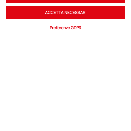
Social Network
ACCETTA NECESSARI
Youtube
Linkedin
Preferenze GDPR
L'associazione
profilo
team
governance
associati
partnership
aderisci al CTNA
Le attività
road map
iniziative