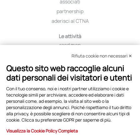
associati
partnership
aderisci al CTNA
Le attività
road map
iniziative
Rifiuta cookie non necessari ✕
viaggio tra i distretti
Questo sito web raccoglie alcuni
education
dati personali dei visitatori e utenti
selezione fornitori
Con il tuo consenso, noi e i nostri partner utilizziamo i cookie e
tecnologie simili per archiviare, accedere ed elaborare i dati
Eventi e News
personali come, ad esempio, la visita al sito web o la
copertina
personalizzazione degli annunci. Poiché rispettiamo il tuo diritto
alla privacy, è possibile scegliere di non consentire alcuni tipi di
archivio eventi
cookie. Clicca su preferenze GDPR per saperne di più.
archivio news
Visualizza la Cookie Policy Completa