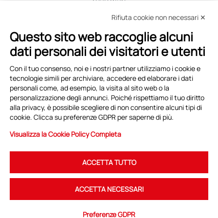
road map
iniziative
Rifiuta cookie non necessari ✕
viaggio tra i distretti
Questo sito web raccoglie alcuni
education
dati personali dei visitatori e utenti
selezione fornitori
Con il tuo consenso, noi e i nostri partner utilizziamo i cookie e
tecnologie simili per archiviare, accedere ed elaborare i dati
Eventi e News
personali come, ad esempio, la visita al sito web o la
personalizzazione degli annunci. Poiché rispettiamo il tuo diritto
copertina
alla privacy, è possibile scegliere di non consentire alcuni tipi di
archivio eventi
cookie. Clicca su preferenze GDPR per saperne di più.
archivio news
Visualizza la Cookie Policy Completa
ACCETTA TUTTO
ACCETTA NECESSARI
Preferenze GDPR