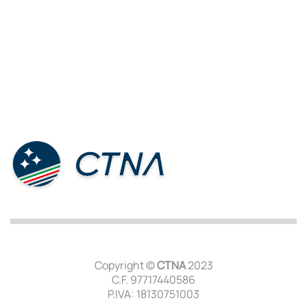
Copyright ©
CTNA
2023
C.F. 97717440586
P.IVA: 18130751003