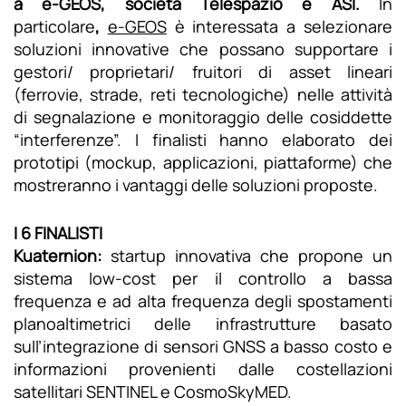
a e-GEOS, società Telespazio e ASI.
In
particolare
,
e-GEOS
è interessata a selezionare
soluzioni innovative che possano supportare i
gestori/ proprietari/ fruitori di asset lineari
(ferrovie, strade, reti tecnologiche) nelle attività
di segnalazione e monitoraggio delle cosiddette
“interferenze”. I finalisti hanno elaborato dei
prototipi (mockup, applicazioni, piattaforme) che
mostreranno i vantaggi delle soluzioni proposte.
I 6 FINALISTI
Kuaternion:
startup innovativa che propone un
sistema low-cost per il controllo a bassa
frequenza e ad alta frequenza degli spostamenti
planoaltimetrici delle infrastrutture basato
sull’integrazione di sensori GNSS a basso costo e
informazioni provenienti dalle costellazioni
satellitari SENTINEL e CosmoSkyMED.