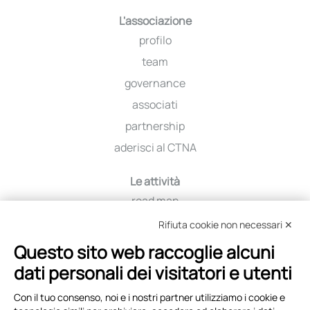
L'associazione
profilo
team
governance
associati
partnership
aderisci al CTNA
Le attività
road map
iniziative
Rifiuta cookie non necessari ✕
viaggio tra i distretti
Questo sito web raccoglie alcuni
education
dati personali dei visitatori e utenti
selezione fornitori
Con il tuo consenso, noi e i nostri partner utilizziamo i cookie e