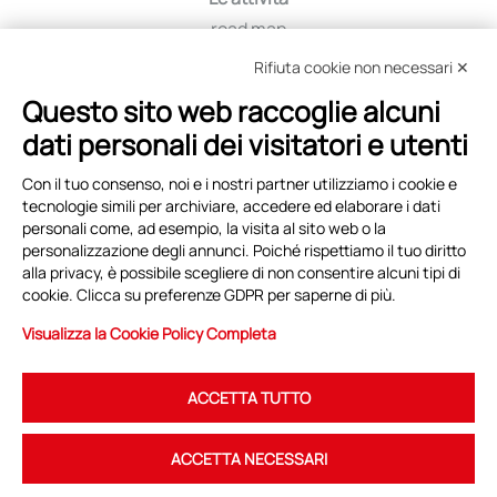
road map
iniziative
Rifiuta cookie non necessari ✕
viaggio tra i distretti
Questo sito web raccoglie alcuni
education
dati personali dei visitatori e utenti
selezione fornitori
Con il tuo consenso, noi e i nostri partner utilizziamo i cookie e
tecnologie simili per archiviare, accedere ed elaborare i dati
Eventi e News
personali come, ad esempio, la visita al sito web o la
personalizzazione degli annunci. Poiché rispettiamo il tuo diritto
copertina
alla privacy, è possibile scegliere di non consentire alcuni tipi di
archivio eventi
cookie. Clicca su preferenze GDPR per saperne di più.
archivio news
Visualizza la Cookie Policy Completa
ACCETTA TUTTO
ACCETTA NECESSARI