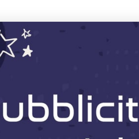
collaborazioni strategiche per il successo
selezione fornitori: eccellenza e traspa
aderisci al CTNA
newsletter
condividi la nostra missione
le notizie più importanti del settore
mappatura delle competenze
aerospaziali nazionali
area riservata
area riservata