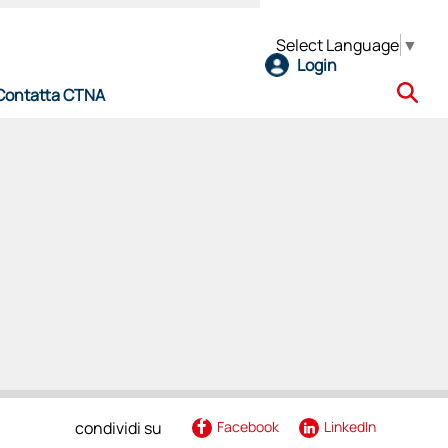
Select Language
▼
Login
Contatta CTNA
e
l CTNA
ro
condividi su
Facebook
LinkedIn