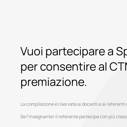
Vuoi partecipare a S
per consentire al CTNA
premiazione.
La compilazione è riservata ai docenti e ai referenti
Se l’insegnante/ il referente partecipa con più classi