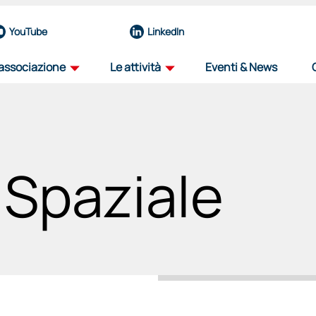
YouTube
LinkedIn
'associazione
Le attività
Eventi & News
profilo
road map
la nostra organizzazione
il percorso dell'innovazione aerospazial
 Spaziale
team
iniziative
eccellenze del nostro nucleo operativo
progetti per il futuro del settore
governance
viaggio tra i distretti
organi e funzioni
progetto itinerante per il decennale de
associati
education
una rete di forze guidata dall'innovazione
sosteniamo il talento, plasmiamo il futu
partnership
selezione fornitori