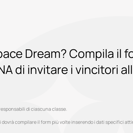
pace Dream? Compila il fo
 di invitare i vincitori al
 responsabili di ciascuna classe.
 dovrà compilare il form più volte inserendo i dati specifici att