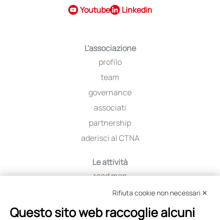
Youtube
Linkedin
L'associazione
profilo
team
governance
associati
partnership
aderisci al CTNA
Le attività
road map
iniziative
Rifiuta cookie non necessari ✕
viaggio tra i distretti
Questo sito web raccoglie alcuni