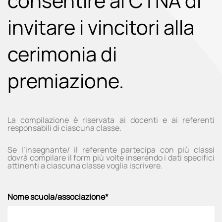
consentire al CTNA di
invitare i vincitori alla
cerimonia di
premiazione.
La compilazione è riservata ai docenti e ai referenti
responsabili di ciascuna classe.
Se l’insegnante/ il referente partecipa con più classi
dovrà compilare il form più volte inserendo i dati specifici
attinenti a ciascuna classe voglia iscrivere.
Nome scuola/associazione*