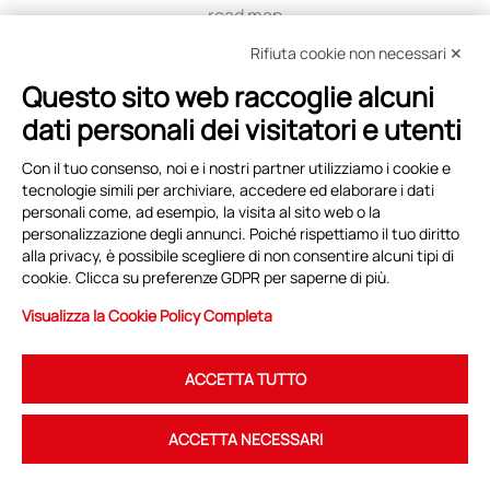
road map
iniziative
Rifiuta cookie non necessari ✕
viaggio tra i distretti
Questo sito web raccoglie alcuni
education
dati personali dei visitatori e utenti
selezione fornitori
Con il tuo consenso, noi e i nostri partner utilizziamo i cookie e
tecnologie simili per archiviare, accedere ed elaborare i dati
Eventi e News
personali come, ad esempio, la visita al sito web o la
copertina
personalizzazione degli annunci. Poiché rispettiamo il tuo diritto
alla privacy, è possibile scegliere di non consentire alcuni tipi di
archivio eventi
cookie. Clicca su preferenze GDPR per saperne di più.
archivio news
Visualizza la Cookie Policy Completa
ACCETTA TUTTO
ACCETTA NECESSARI