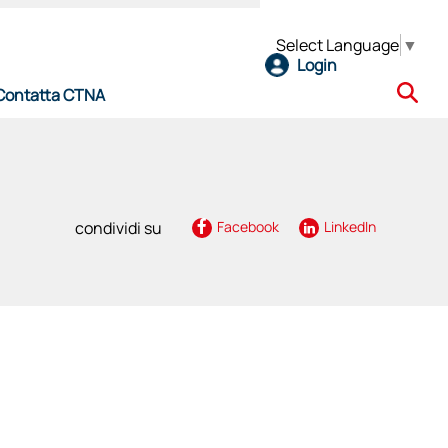
Select Language
▼
Login
Contatta CTNA
e
condividi su
Facebook
LinkedIn
l CTNA
ro