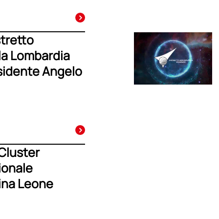
stretto
la Lombardia
esidente Angelo
 Cluster
ionale
ina Leone