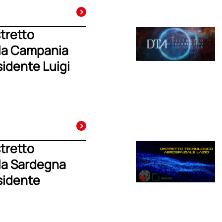
stretto
lla Campania
sidente Luigi
stretto
la Sardegna
esidente