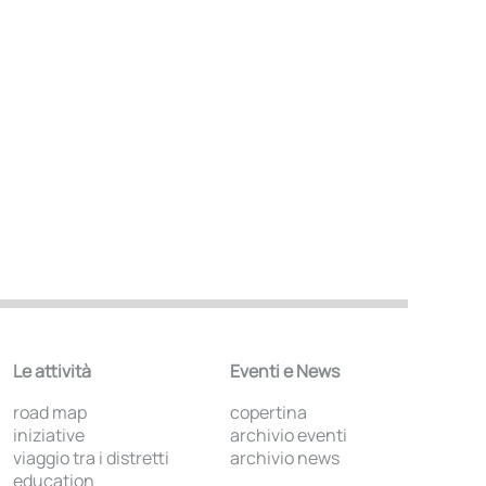
Le attività
Eventi e News
road map
copertina
iniziative
archivio eventi
viaggio tra i distretti
archivio news
education