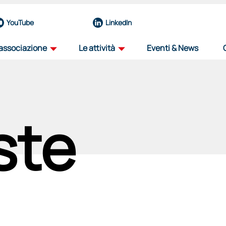
YouTube
LinkedIn
'associazione
Le attività
Eventi & News
profilo
road map
la nostra organizzazione
il percorso dell'innovazione aerospazial
ste
team
iniziative
eccellenze del nostro nucleo operativo
progetti per il futuro del settore
governance
viaggio tra i distretti
organi e funzioni
progetto itinerante per il decennale de
associati
education
una rete di forze guidata dall'innovazione
sosteniamo il talento, plasmiamo il futu
partnership
selezione fornitori