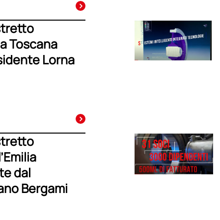
stretto
la Toscana
esidente Lorna
stretto
’Emilia
te dal
ano Bergami