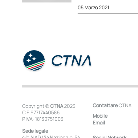
05 Marzo 2021
Contattare
CTNA
Copyright ©
CTNA
2023
C.F. 97717440586
Mobile
P.IVA: 18130751003
Email
Sede legale
c/o AIAD Via Nazionale, 54
Social Network