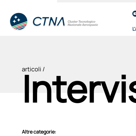
L
Intervi
articoli /
Altre categorie: