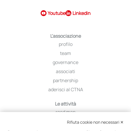
Youtube
Linkedin
L'associazione
profilo
team
governance
associati
partnership
aderisci al CTNA
Le attività
road map
iniziative
Rifiuta cookie non necessari ✕
viaggio tra i distretti