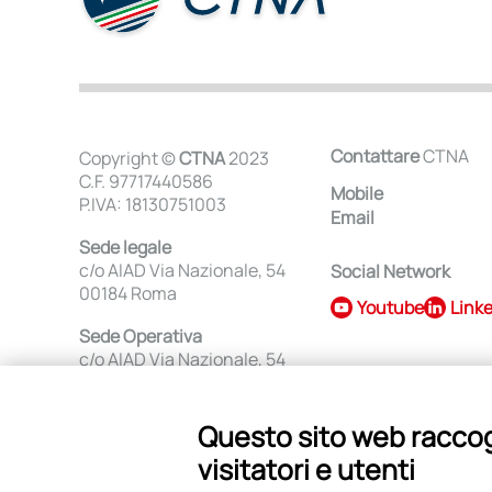
Contattare
CTNA
Copyright ©
CTNA
2023
C.F. 97717440586
Mobile
P.IVA: 18130751003
Email
Sede legale
c/o AIAD Via Nazionale, 54
Social Network
00184 Roma
Youtube
Link
Sede Operativa
c/o AIAD Via Nazionale, 54
00184 Roma
Privacy Policy
Questo sito web raccogl
Modifica preferenze cookie
visitatori e utenti