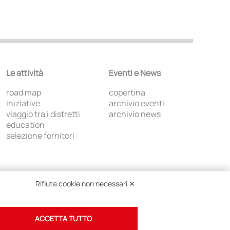
Le attività
Eventi e News
road map
copertina
iniziative
archivio eventi
viaggio tra i distretti
archivio news
education
selezione fornitori
Rifiuta cookie non necessari ✕
ACCETTA TUTTO