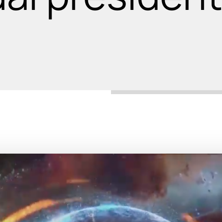
collaborazioni strategiche per il successo
selezione fornitori: eccellenza e traspa
aderisci al CTNA
newsletter
condividi la nostra missione
le notizie più importanti del settore
mappatura delle competenze
aerospaziali nazionali
area riservata
area riservata