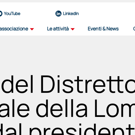
YouTube
LinkedIn
'associazione
Le attività
Eventi & News
profilo
road map
la nostra organizzazione
il percorso dell'innovazione aerospazial
 del Distrett
team
iniziative
eccellenze del nostro nucleo operativo
progetti per il futuro del settore
governance
viaggio tra i distretti
ale della Lo
organi e funzioni
progetto itinerante per il decennale de
associati
education
 dal presiden
una rete di forze guidata dall'innovazione
sosteniamo il talento, plasmiamo il futu
partnership
selezione fornitori