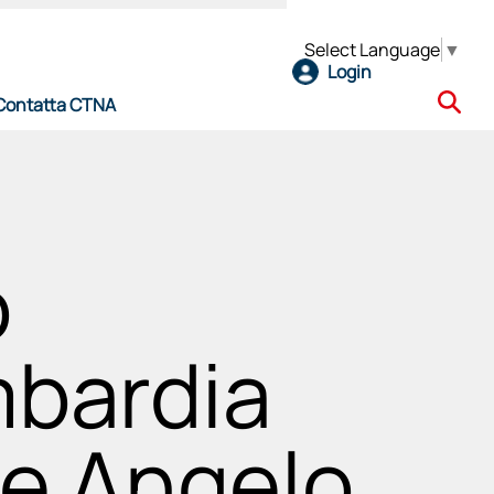
Select Language
▼
Login
Contatta CTNA
e
o
mbardia
l CTNA
te Angelo
ro