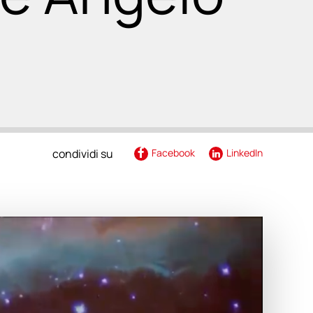
renza
condividi su
Facebook
LinkedIn