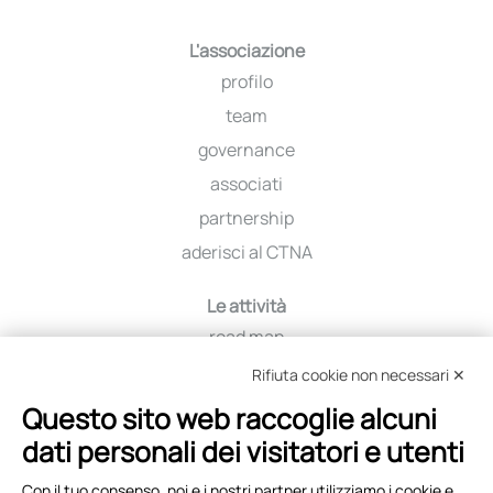
L'associazione
profilo
team
governance
associati
partnership
aderisci al CTNA
Le attività
road map
iniziative
Rifiuta cookie non necessari ✕
viaggio tra i distretti
Questo sito web raccoglie alcuni
education
dati personali dei visitatori e utenti
selezione fornitori
Con il tuo consenso, noi e i nostri partner utilizziamo i cookie e