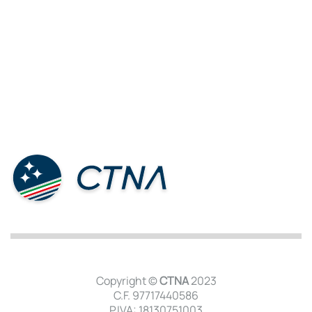
Copyright ©
CTNA
2023
C.F. 97717440586
P.IVA: 18130751003