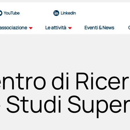
YouTube
LinkedIn
'associazione
Le attività
Eventi & News
profilo
road map
la nostra organizzazione
il percorso dell'innovazione aerospazial
ntro di Rice
team
iniziative
eccellenze del nostro nucleo operativo
progetti per il futuro del settore
governance
viaggio tra i distretti
 Studi Superi
organi e funzioni
progetto itinerante per il decennale de
associati
education
una rete di forze guidata dall'innovazione
sosteniamo il talento, plasmiamo il futu
partnership
selezione fornitori