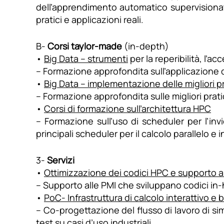
dell’apprendimento automatico supervisionato
pratici e applicazioni reali.
B-
Corsi taylor-made
(in-depth)
•
Big Data – strumenti
per la reperibilità, l’acc
– Formazione approfondita sull’applicazione d
•
Big Data – implementazione delle migliori p
– Formazione approfondita sulle migliori prati
•
Corsi di formazione sull’architettura HPC
– Formazione sull’uso di scheduler per l’invi
principali scheduler per il calcolo parallelo e
3-
Servizi
•
Ottimizzazione dei codici HPC e supporto al
– Supporto alle PMI che sviluppano codici in-h
•
PoC- Infrastruttura di calcolo interattivo e 
– Co-progettazione del flusso di lavoro di s
test su casi d’uso industriali.