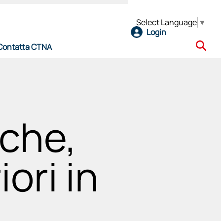
Select Language
▼
Login
Contatta CTNA
e
rche,
ori in
l CTNA
ro