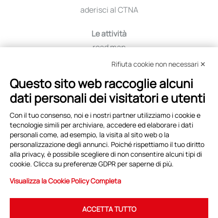
aderisci al CTNA
Le attività
road map
iniziative
Rifiuta cookie non necessari ✕
viaggio tra i distretti
Questo sito web raccoglie alcuni
education
dati personali dei visitatori e utenti
selezione fornitori
Con il tuo consenso, noi e i nostri partner utilizziamo i cookie e
tecnologie simili per archiviare, accedere ed elaborare i dati
Eventi e News
personali come, ad esempio, la visita al sito web o la
personalizzazione degli annunci. Poiché rispettiamo il tuo diritto
copertina
alla privacy, è possibile scegliere di non consentire alcuni tipi di
archivio eventi
cookie. Clicca su preferenze GDPR per saperne di più.
archivio news
Visualizza la Cookie Policy Completa
ACCETTA TUTTO