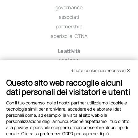
governance
associati
partnership
aderisci al CTNA
Le attività
road map
iniziative
Rifiuta cookie non necessari ✕
viaggio tra i distretti
Questo sito web raccoglie alcuni
education
dati personali dei visitatori e utenti
selezione fornitori
Con il tuo consenso, noi e i nostri partner utilizziamo i cookie e
tecnologie simili per archiviare, accedere ed elaborare i dati
Eventi e News
personali come, ad esempio, la visita al sito web o la
personalizzazione degli annunci. Poiché rispettiamo il tuo diritto
copertina
alla privacy, è possibile scegliere di non consentire alcuni tipi di
archivio eventi
cookie. Clicca su preferenze GDPR per saperne di più.