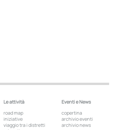
Le attività
Eventi e News
road map
copertina
iniziative
archivio eventi
viaggio tra i distretti
archivio news