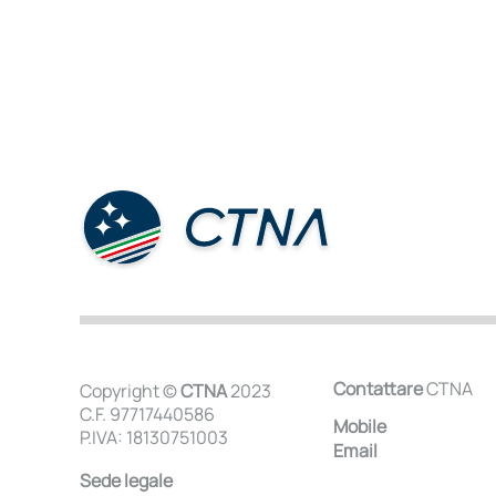
Contattare
CTNA
Copyright ©
CTNA
2023
C.F. 97717440586
Mobile
P.IVA: 18130751003
Email
Sede legale