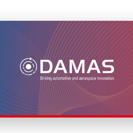
collaborazioni strategiche per il successo
selezione fornitori: eccellenza e traspa
aderisci al CTNA
newsletter
condividi la nostra missione
le notizie più importanti del settore
mappatura delle competenze
aerospaziali nazionali
area riservata
area riservata