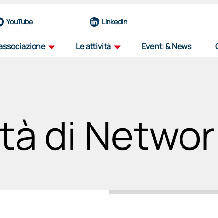
YouTube
LinkedIn
'associazione
Le attività
Eventi & News
profilo
road map
la nostra organizzazione
il percorso dell'innovazione aerospazial
tà di Networ
team
iniziative
eccellenze del nostro nucleo operativo
progetti per il futuro del settore
governance
viaggio tra i distretti
organi e funzioni
progetto itinerante per il decennale de
associati
education
una rete di forze guidata dall'innovazione
sosteniamo il talento, plasmiamo il futu
partnership
selezione fornitori