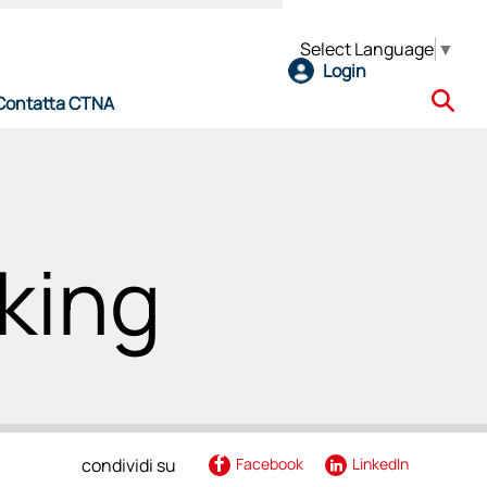
Select Language
▼
Login
Contatta CTNA
e
king
l CTNA
ro
condividi su
Facebook
LinkedIn