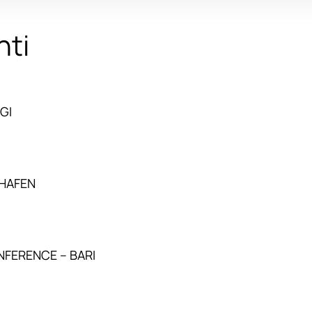
nti
GI
SHAFEN
NFERENCE – BARI