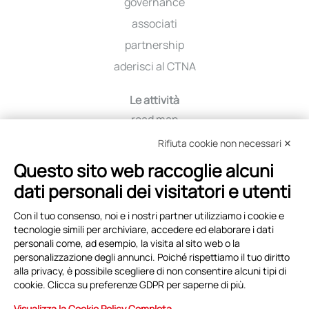
governance
associati
partnership
aderisci al CTNA
Le attività
road map
iniziative
Rifiuta cookie non necessari ✕
viaggio tra i distretti
Questo sito web raccoglie alcuni
education
dati personali dei visitatori e utenti
selezione fornitori
Con il tuo consenso, noi e i nostri partner utilizziamo i cookie e
tecnologie simili per archiviare, accedere ed elaborare i dati
Eventi e News
personali come, ad esempio, la visita al sito web o la
copertina
personalizzazione degli annunci. Poiché rispettiamo il tuo diritto
alla privacy, è possibile scegliere di non consentire alcuni tipi di
archivio eventi
cookie. Clicca su preferenze GDPR per saperne di più.
archivio news
Visualizza la Cookie Policy Completa