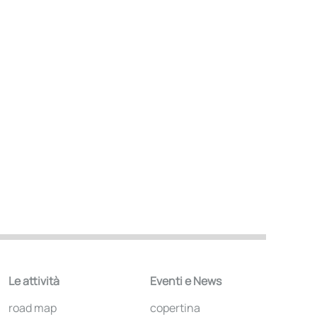
Le attività
Eventi e News
road map
copertina