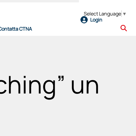
Select Language
▼
Login
Contatta CTNA
e
ching” un
l CTNA
ro