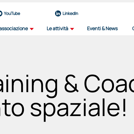
YouTube
LinkedIn
'associazione
Le attività
Eventi & News
profilo
road map
la nostra organizzazione
il percorso dell'innovazione aerospazial
aining & Coa
team
iniziative
eccellenze del nostro nucleo operativo
progetti per il futuro del settore
governance
viaggio tra i distretti
to spaziale!
organi e funzioni
progetto itinerante per il decennale de
associati
education
una rete di forze guidata dall'innovazione
sosteniamo il talento, plasmiamo il futu
partnership
selezione fornitori