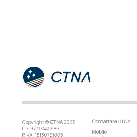
Contattare
CTNA
Copyright ©
CTNA
2023
C.F. 97717440586
Mobile
P.IVA: 18130751003