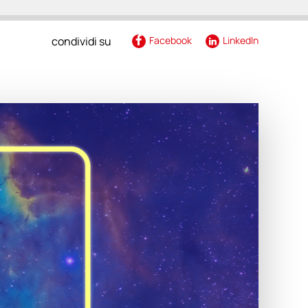
renza
condividi su
Facebook
LinkedIn