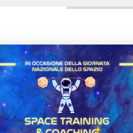
collaborazioni strategiche per il successo
selezione fornitori: eccellenza e traspa
aderisci al CTNA
newsletter
condividi la nostra missione
le notizie più importanti del settore
mappatura delle competenze
aerospaziali nazionali
area riservata
area riservata