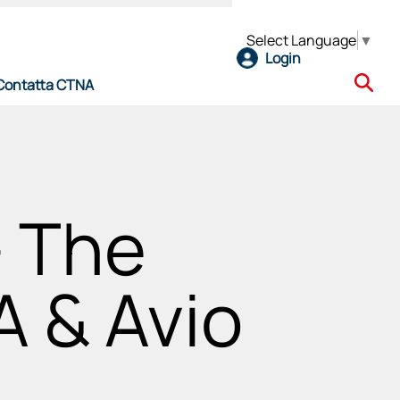
Select Language
▼
Login
Contatta CTNA
e
 The
 & Avio
l CTNA
ro