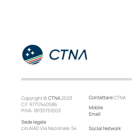
Contattare
CTNA
Copyright ©
CTNA
2023
C.F. 97717440586
Mobile
P.IVA: 18130751003
Email
Sede legale
c/o AIAD Via Nazionale, 54
Social Network