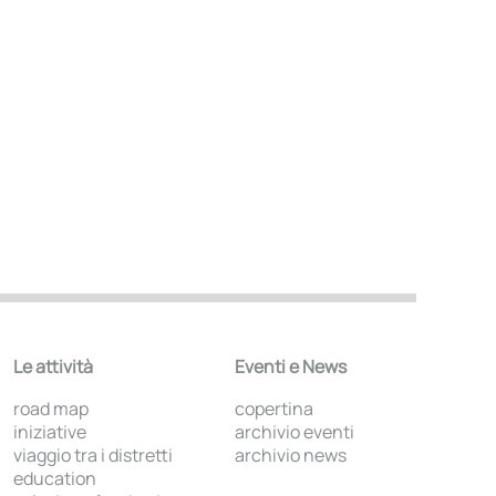
Le attività
Eventi e News
road map
copertina
iniziative
archivio eventi
viaggio tra i distretti
archivio news
education