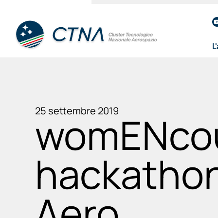
L
25 settembre 2019
womENcou
hackathon
Aero