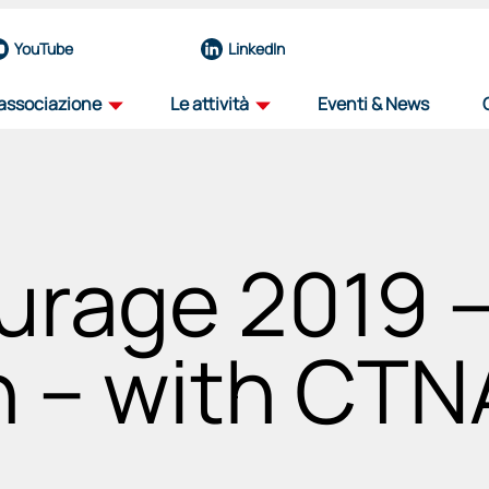
YouTube
LinkedIn
'associazione
Le attività
Eventi & News
profilo
road map
la nostra organizzazione
il percorso dell'innovazione aerospazial
rage 2019 –
team
iniziative
eccellenze del nostro nucleo operativo
progetti per il futuro del settore
governance
viaggio tra i distretti
 – with CTNA
organi e funzioni
progetto itinerante per il decennale de
associati
education
una rete di forze guidata dall'innovazione
sosteniamo il talento, plasmiamo il futu
partnership
selezione fornitori