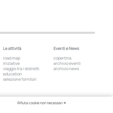
Le attività
Eventi e News
road map
copertina
iniziative
archivio eventi
viaggio tra i distretti
archivio news
education
selezione fornitori
Rifiuta cookie non necessari ✕