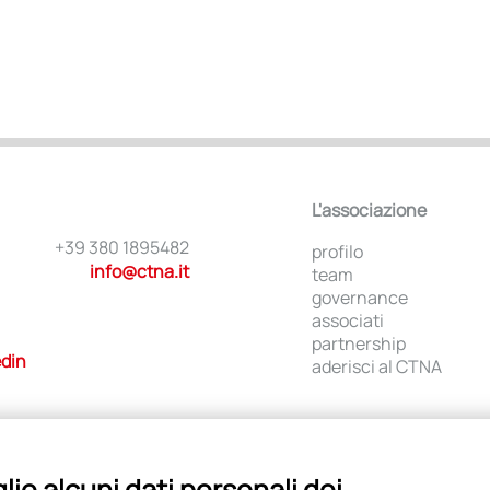
L'associazione
+39 380 1895482
profilo
info@ctna.it
team
governance
associati
partnership
edin
aderisci al CTNA
ie alcuni dati personali dei