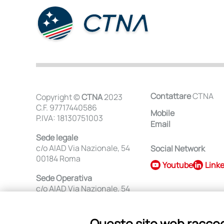
Contattare
CTNA
Copyright ©
CTNA
2023
C.F. 97717440586
Mobile
P.IVA: 18130751003
Email
Sede legale
c/o AIAD Via Nazionale, 54
Social Network
00184 Roma
Youtube
Link
Sede Operativa
c/o AIAD Via Nazionale, 54
00184 Roma
Privacy Policy
Questo sito web raccogl