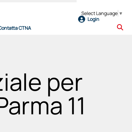
Select Language
▼
Login
Contatta CTNA
e
ale per
Parma 11
l CTNA
ro