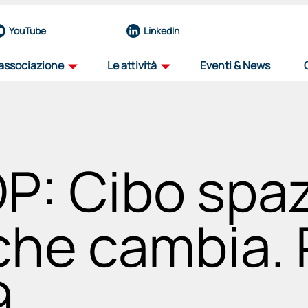
YouTube
LinkedIn
'associazione
Le attività
Eventi & News
profilo
road map
la nostra organizzazione
il percorso dell'innovazione aerospazial
 Cibo spazi
team
iniziative
eccellenze del nostro nucleo operativo
progetti per il futuro del settore
governance
viaggio tra i distretti
che cambia. 
organi e funzioni
progetto itinerante per il decennale de
associati
education
9
una rete di forze guidata dall'innovazione
sosteniamo il talento, plasmiamo il futu
partnership
selezione fornitori