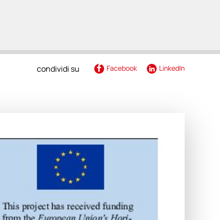
renza
condividi su
Facebook
LinkedIn