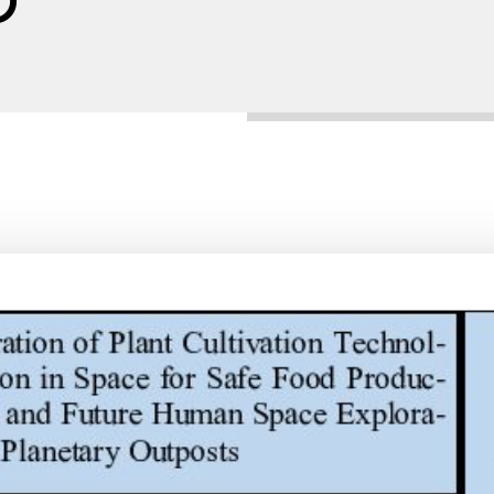
collaborazioni strategiche per il successo
selezione fornitori: eccellenza e traspa
aderisci al CTNA
newsletter
condividi la nostra missione
le notizie più importanti del settore
mappatura delle competenze
aerospaziali nazionali
area riservata
area riservata